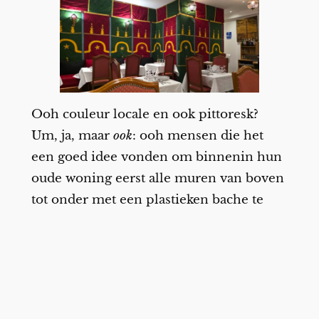
Ooh couleur locale en ook pittoresk?
Um, ja, maar
ook
: ooh mensen die het
een goed idee vonden om binnenin hun
oude woning eerst alle muren van boven
tot onder met een plastieken bache te
behangen, en dan een hele resem
doeken vast in de muur te vijzen of
nagelen.
Resultaat: het ziet er op foto leutig uit,
het was de eerste pakweg tien minuten