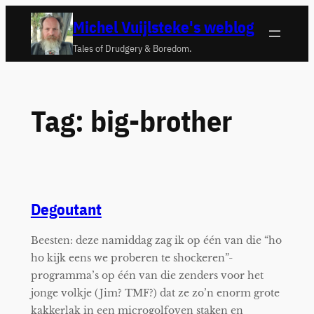
Ga
Michel Vuijlsteke's weblog
naar
Tales of Drudgery & Boredom.
de
inhoud
Tag:
big-brother
Degoutant
Beesten: deze namiddag zag ik op één van die “ho
ho kijk eens we proberen te shockeren”-
programma’s op één van die zenders voor het
jonge volkje (Jim? TMF?) dat ze zo’n enorm grote
kakkerlak in een microgolfoven staken en