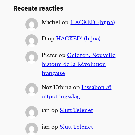
Recente reacties
Michel
op
HACKED! (bijna)
D
op
HACKED! (bijna)
Pieter
op
Gelezen: Nouvelle
histoire de la Révolution
française
Noz Urbina
op
Lissabon /6
uitputtingsslag
ian
op
Slutt Telenet
ian
op
Slutt Telenet