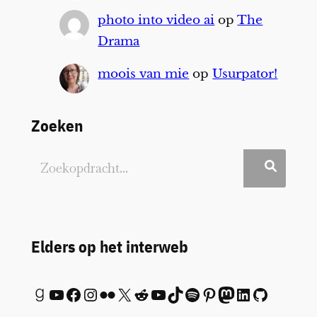
photo into video ai
op
The
Drama
moois van mie
op
Usurpator!
Zoeken
Elders op het interweb
Goodreads
YouTube
Facebook
Instagram
Flickr
X
Reddit
YouTube
TikTok
Spotify
Pinterest
Mastodon
LinkedIn
GitHub