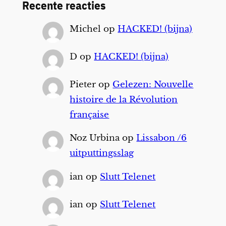
Recente reacties
Michel
op
HACKED! (bijna)
D
op
HACKED! (bijna)
Pieter
op
Gelezen: Nouvelle
histoire de la Révolution
française
Noz Urbina
op
Lissabon /6
uitputtingsslag
ian
op
Slutt Telenet
ian
op
Slutt Telenet