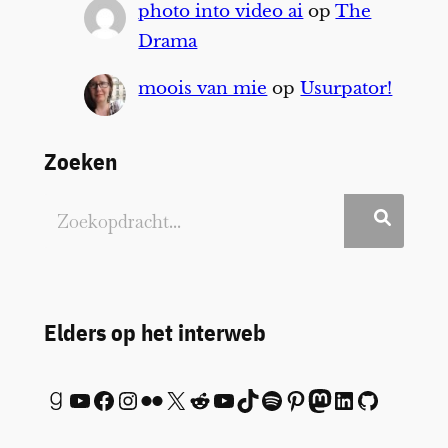
photo into video ai
op
The
Drama
moois van mie
op
Usurpator!
Zoeken
Elders op het interweb
Goodreads
YouTube
Facebook
Instagram
Flickr
X
Reddit
YouTube
TikTok
Spotify
Pinterest
Mastodon
LinkedIn
GitHub