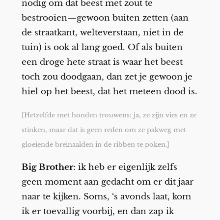
nodig om dat beest met zout te
bestrooien—gewoon buiten zetten (aan
de straatkant, welteverstaan, niet in de
tuin) is ook al lang goed. Of als buiten
een droge hete straat is waar het beest
toch zou doodgaan, dan zet je gewoon je
hiel op het beest, dat het meteen dood is.
[Hetzelfde met honden trouwens: ja, ze zijn vies en ze
stinken, maar dat is geen reden om ze pakweg met
gloeiende breinaalden in de ribben te poken.]
Big Brother
: ik heb er eigenlijk zelfs
geen moment aan gedacht om er dit jaar
naar te kijken. Soms, ‘s avonds laat, kom
ik er toevallig voorbij, en dan zap ik