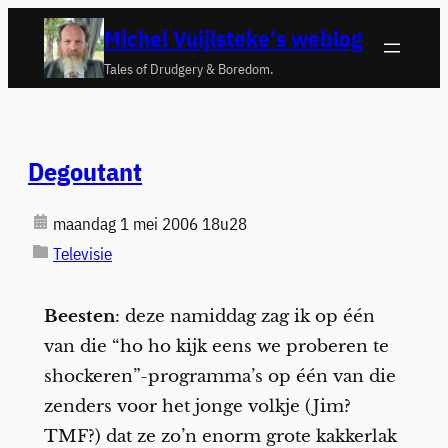
Ga
Michel Vuijlsteke's weblog
naar
Tales of Drudgery & Boredom.
de
inhoud
Degoutant
maandag 1 mei 2006 18u28
Televisie
Beesten
: deze namiddag zag ik op één
van die “ho ho kijk eens we proberen te
shockeren”-programma’s op één van die
zenders voor het jonge volkje (Jim?
TMF?) dat ze zo’n enorm grote kakkerlak