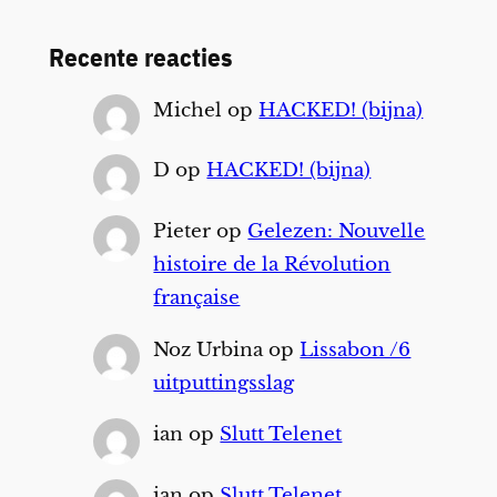
Recente reacties
Michel
op
HACKED! (bijna)
D
op
HACKED! (bijna)
Pieter
op
Gelezen: Nouvelle
histoire de la Révolution
française
Noz Urbina
op
Lissabon /6
uitputtingsslag
ian
op
Slutt Telenet
ian
op
Slutt Telenet