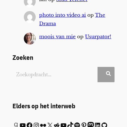
photo into video ai
op
The
Drama
moois van mie
op
Usurpator!
Zoeken
Elders op het interweb
Goodreads
YouTube
Facebook
Instagram
Flickr
X
Reddit
YouTube
TikTok
Spotify
Pinterest
Mastodon
LinkedIn
GitHub