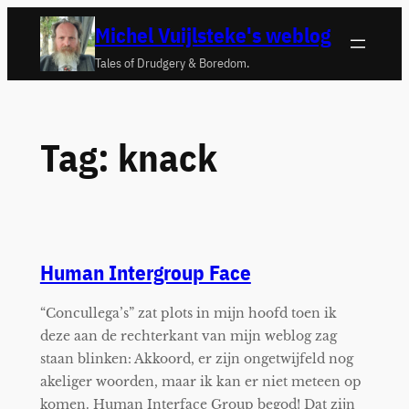
Ga
Michel Vuijlsteke's weblog
naar
Tales of Drudgery & Boredom.
de
inhoud
Tag:
knack
Human Intergroup Face
“Concullega’s” zat plots in mijn hoofd toen ik
deze aan de rechterkant van mijn weblog zag
staan blinken: Akkoord, er zijn ongetwijfeld nog
akeliger woorden, maar ik kan er niet meteen op
komen. Human Interface Group begod! Dat zijn