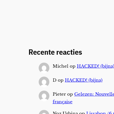
Recente reacties
Michel
op
HACKED! (bijna
D
op
HACKED! (bijna)
Pieter
op
Gelezen: Nouvelle
française
Noz Urbina
op
Lissabon /6 