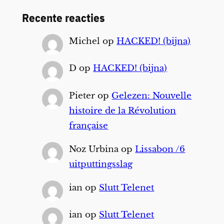
Recente reacties
Michel
op
HACKED! (bijna)
D
op
HACKED! (bijna)
Pieter
op
Gelezen: Nouvelle
histoire de la Révolution
française
Noz Urbina
op
Lissabon /6
uitputtingsslag
ian
op
Slutt Telenet
ian
op
Slutt Telenet