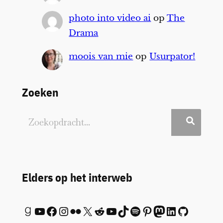
photo into video ai
op
The
Drama
moois van mie
op
Usurpator!
Zoeken
Elders op het interweb
Goodreads
YouTube
Facebook
Instagram
Flickr
X
Reddit
YouTube
TikTok
Spotify
Pinterest
Mastodon
LinkedIn
GitHub