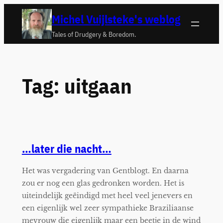
Ga
Michel Vuijlsteke's weblog
naar
Tales of Drudgery & Boredom.
de
inhoud
Tag:
uitgaan
…later die nacht…
Het was vergadering van Gentblogt. En daarna
zou er nog een glas gedronken worden. Het is
uiteindelijk geëindigd met heel veel jenevers en
een eigenlijk wel zeer sympathieke Braziliaanse
mevrouw die eigenlijk maar een beetje in de wind