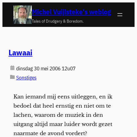
Ga
Michel Vuijlsteke's weblog
naar
Tales of Drudgery & Boredom.
de
inhoud
Lawaai
dinsdag 30 mei 2006 12u07
Sonstiges
Kan iemand mij eens uitleggen, en ik
bedoel dat heel ernstig en niet om te
lachen, waarom de muziek in den
uitgang altijd maar luider wordt gezet
naarmate de avond vordert?