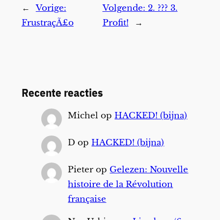
←
Vorige:
Volgende:
2. ??? 3.
FrustraçÃ£o
Profit!
→
Recente reacties
Michel
op
HACKED! (bijna)
D
op
HACKED! (bijna)
Pieter
op
Gelezen: Nouvelle
histoire de la Révolution
française