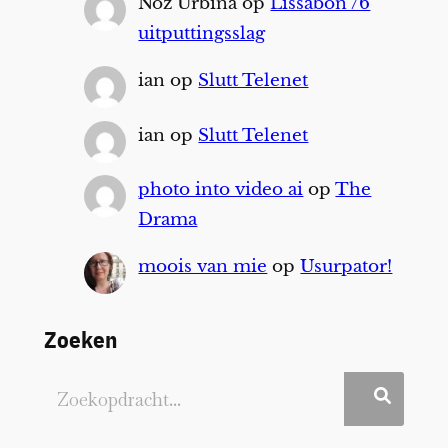
Noz Urbina
op
Lissabon /6
uitputtingsslag
ian
op
Slutt Telenet
ian
op
Slutt Telenet
photo into video ai
op
The
Drama
moois van mie
op
Usurpator!
Zoeken