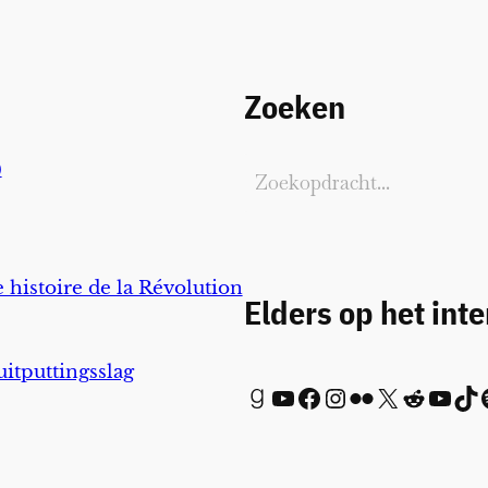
Zoeken
)
 histoire de la Révolution
Elders op het int
uitputtingsslag
Goodreads
YouTube
Facebook
Instagram
Flickr
X
Reddit
YouTube
TikTok
Spot