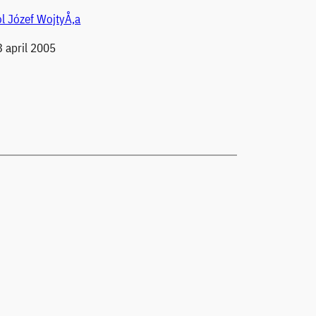
l Józef WojtyÅ‚a
 april 2005