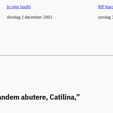
In mijn hoofd
RIP Karo
Datum
dinsdag 2 december 2003
Datum
zondag 3
andem abutere, Catilina,”