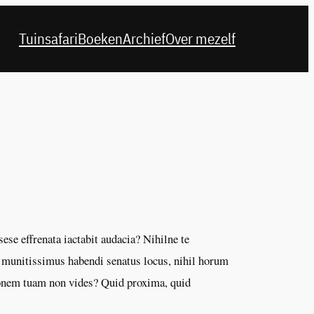
Tuinsafari
Boeken
Archief
Over mezelf
se effrenata iactabit audacia? Nihilne te
c munitissimus habendi senatus locus, nihil horum
ionem tuam non vides? Quid proxima, quid