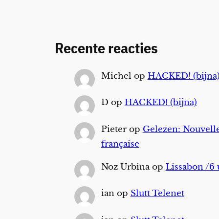
Recente reacties
Michel
op
HACKED! (bijna
D
op
HACKED! (bijna)
Pieter
op
Gelezen: Nouvelle
française
Noz Urbina
op
Lissabon /6 
ian
op
Slutt Telenet