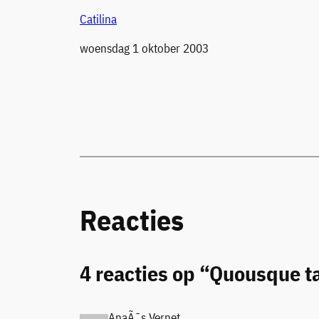
Catilina
Datum
woensdag 1 oktober 2003
Reacties
4 reacties op “Quousque t
AnaÃ¯s Vernet