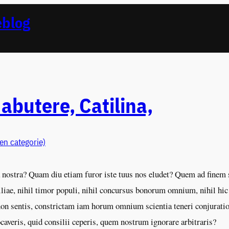
eblog
butere, Catilina,
en categorie)
 nostra? Quam diu etiam furor iste tuus nos eludet? Quem ad finem se
iliae, nihil timor populi, nihil concursus bonorum omnium, nihil hi
 non sentis, constrictam iam horum omnium scientia teneri conjurat
ocaveris, quid consilii ceperis, quem nostrum ignorare arbitraris?