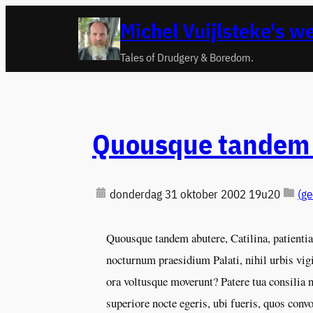
Ga
Michel Vuijlsteke's w
naar
de
Tales of Drudgery & Boredom.
inhoud
Quousque tandem a
donderdag 31 oktober 2002 19u20
(ge
Quousque tandem abutere, Catilina, patientia
nocturnum praesidium Palati, nihil urbis vig
ora voltusque moverunt? Patere tua consilia
superiore nocte egeris, ubi fueris, quos conv