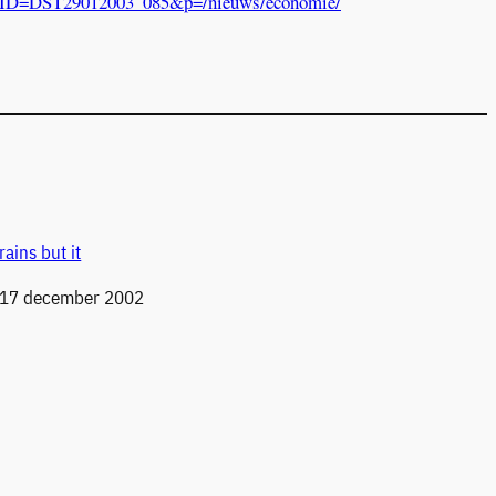
sp?ID=DST29012003_085&p=/nieuws/economie/
rains but it
 17 december 2002