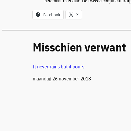
helemaal in elkaar. De tweede conjunctuurdi
Facebook
X
Misschien verwant
It never rains but it pours
Datum
maandag 26 november 2018