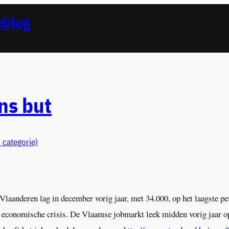
eblog
ins but
 categorie)
nderen lag in december vorig jaar, met 34.000, op het laagste peil 
le economische crisis. De Vlaamse jobmarkt leek midden vorig jaar op