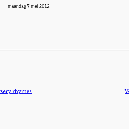
Datum
maandag 7 mei 2012
rsery rhymes
V