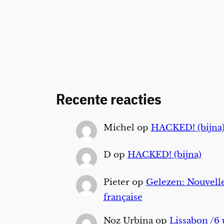
Recente reacties
Michel
op
HACKED! (bijna
D
op
HACKED! (bijna)
Pieter
op
Gelezen: Nouvelle
française
Noz Urbina
op
Lissabon /6 