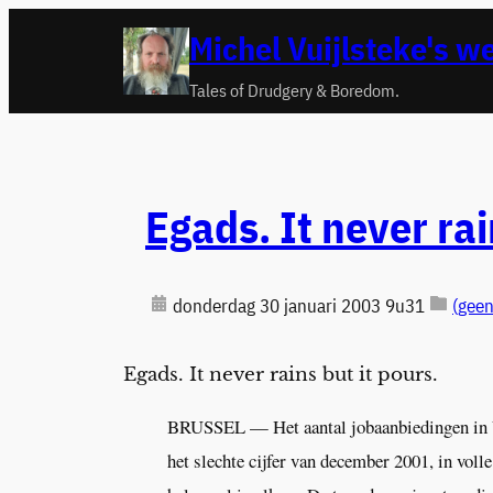
Ga
Michel Vuijlsteke's w
naar
de
Tales of Drudgery & Boredom.
inhoud
Egads. It never ra
donderdag 30 januari 2003 9u31
(geen
Egads. It never rains but it pours.
BRUSSEL — Het aantal jobaanbiedingen in Vlaa
het slechte cijfer van december 2001, in vol