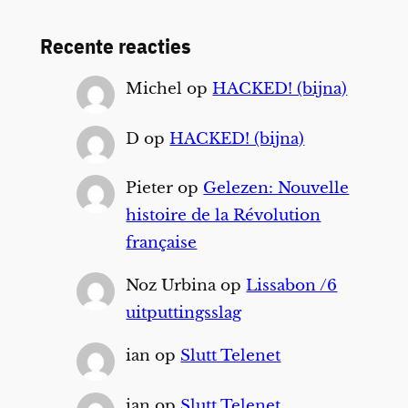
Recente reacties
Michel
op
HACKED! (bijna)
D
op
HACKED! (bijna)
Pieter
op
Gelezen: Nouvelle
histoire de la Révolution
française
Noz Urbina
op
Lissabon /6
uitputtingsslag
ian
op
Slutt Telenet
ian
op
Slutt Telenet