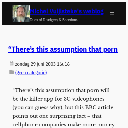
Ga
Michel Vuijlsteke's weblog
naar
Tales of Drudgery & Boredom.
de
inhoud
“There’s this assumption that porn
zondag 29 juni 2003 16u16
(geen categorie)
“There’s this assumption that porn will
be the killer app for 3G videophones
(you can guess why), but this BBC article
points out one surprising fact – that
cellphone companies make more money