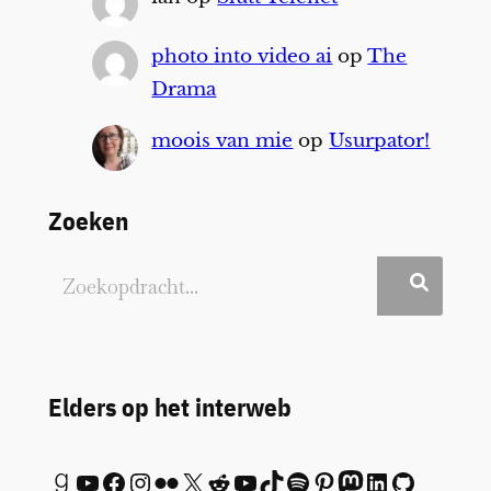
photo into video ai
op
The
Drama
moois van mie
op
Usurpator!
Zoeken
Elders op het interweb
Goodreads
YouTube
Facebook
Instagram
Flickr
X
Reddit
YouTube
TikTok
Spotify
Pinterest
Mastodon
LinkedIn
GitHub