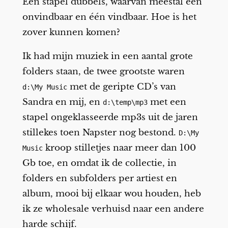
Een stapel dubbels, waarvan meestal één
onvindbaar en één vindbaar. Hoe is het
zover kunnen komen?
Ik had mijn muziek in een aantal grote
folders staan, de twee grootste waren
met de geripte CD’s van
d:\My Music
Sandra en mij, en
met een
d:\temp\mp3
stapel ongeklasseerde mp3s uit de jaren
stillekes toen Napster nog bestond.
D:\My
kroop stilletjes naar meer dan 100
Music
Gb toe, en omdat ik de collectie, in
folders en subfolders per artiest en
album, mooi bij elkaar wou houden, heb
ik ze wholesale verhuisd naar een andere
harde schijf.