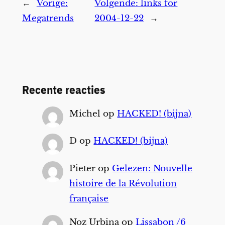
←
Vorige:
Volgende:
links for
Megatrends
2004-12-22
→
Recente reacties
Michel
op
HACKED! (bijna)
D
op
HACKED! (bijna)
Pieter
op
Gelezen: Nouvelle
histoire de la Révolution
française
Noz Urbina
op
Lissabon /6