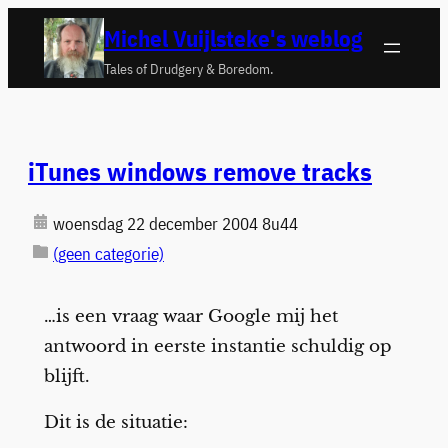
Ga
Michel Vuijlsteke's weblog
naar
Tales of Drudgery & Boredom.
de
inhoud
iTunes windows remove tracks
woensdag 22 december 2004 8u44
(geen categorie)
…is een vraag waar Google mij het
antwoord in eerste instantie schuldig op
blijft.
Dit is de situatie: