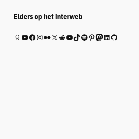
Elders op het interweb
Goodreads
YouTube
Facebook
Instagram
Flickr
X
Reddit
YouTube
TikTok
Spotify
Pinterest
Mastodon
LinkedIn
GitHub