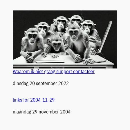
Waarom ik niet graag support contacteer
Datum
dinsdag 20 september 2022
links for 2004-11-29
Datum
maandag 29 november 2004