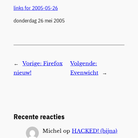
links for 2005-05-26
Datum
donderdag 26 mei 2005
←
Vorige:
Firefox
Volgende:
nieuw!
Evenwicht
→
Recente reacties
Michel
op
HACKED! (bijna)