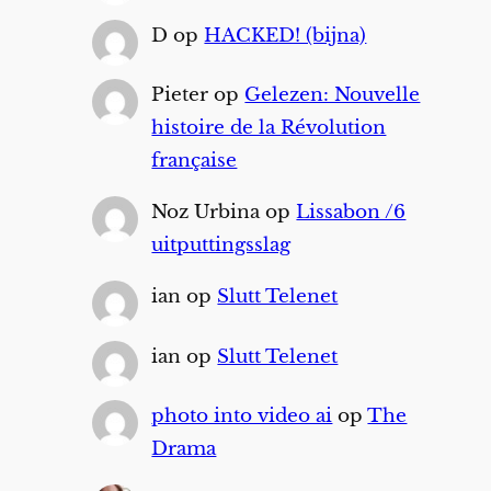
D
op
HACKED! (bijna)
Pieter
op
Gelezen: Nouvelle
histoire de la Révolution
française
Noz Urbina
op
Lissabon /6
uitputtingsslag
ian
op
Slutt Telenet
ian
op
Slutt Telenet
photo into video ai
op
The
Drama