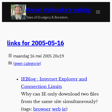
Ga
Michel Vuijlsteke's weblog
naar
Tales of Drudgery & Boredom.
de
inhoud
links for 2005-05-16
maandag 16 mei 2005 20u19
(geen categorie)
IEBlog : Internet Explorer and
Connection Limits
Why can IE only download two files
from the same site simultaneously?
(tags:
browser
web
ie
)