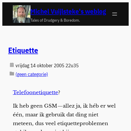
Ga
Michel Vuijlsteke's weblog
naar
Tales of Drudgery & Boredom.
de
inhoud
Etiquette
vrijdag 14 oktober 2005 22u35
(geen categorie)
Telefoonetiquette
?
Ik heb geen GSM—allez ja, ik héb er wel
één, maar ik gebruik dat ding niet
meteen, dus veel etiquetteproblemen