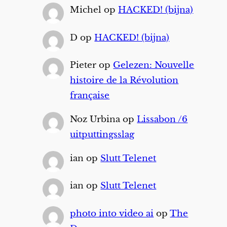
Michel
op
HACKED! (bijna)
D
op
HACKED! (bijna)
Pieter
op
Gelezen: Nouvelle
histoire de la Révolution
française
Noz Urbina
op
Lissabon /6
uitputtingsslag
ian
op
Slutt Telenet
ian
op
Slutt Telenet
photo into video ai
op
The