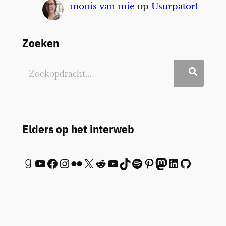
moois van mie
op
Usurpator!
Zoeken
Elders op het interweb
Goodreads
YouTube
Facebook
Instagram
Flickr
X
Reddit
YouTube
TikTok
Spotify
Pinterest
Mastodon
LinkedIn
GitHub