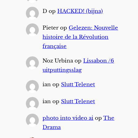
D
op
HACKED! (bijna)
Pieter
op
Gelezen: Nouvelle
histoire de la Révolution
française
Noz Urbina
op
Lissabon /6
uitputtingsslag
ian
op
Slutt Telenet
ian
op
Slutt Telenet
photo into video ai
op
The
Drama