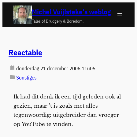
Ga
Michel Vuijlsteke's weblog
naar
Tales of Drudgery & Boredom.
de
inhoud
Reactable
donderdag 21 december 2006 11u05
Sonstiges
Ik had dit denk ik een tijd geleden ook al
gezien, maar ’t is zoals met alles
tegenwoordig: uitgebreider dan vroeger
op YouTube te vinden.