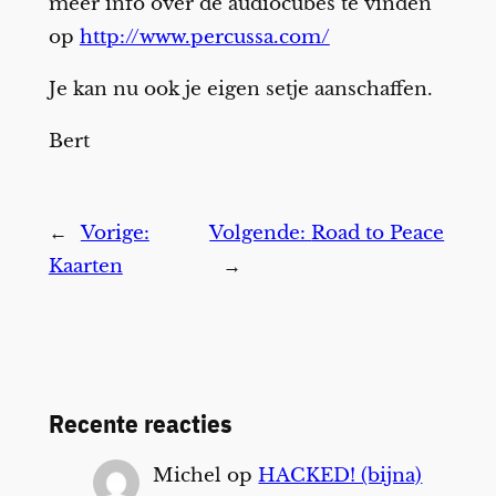
meer info over de audiocubes te vinden
op
http://www.percussa.com/
Je kan nu ook je eigen setje aanschaffen.
Bert
←
Vorige:
Volgende:
Road to Peace
Kaarten
→
Recente reacties
Michel
op
HACKED! (bijna)