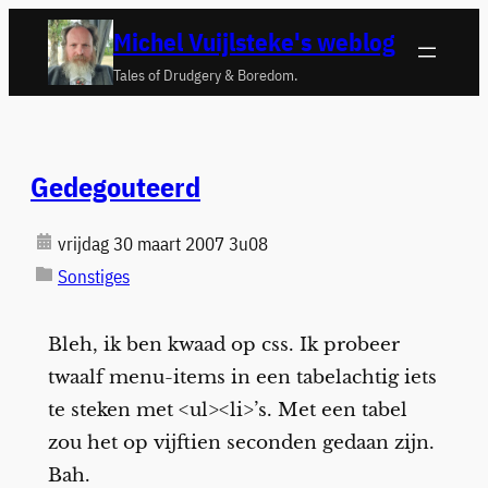
Ga
Michel Vuijlsteke's weblog
naar
Tales of Drudgery & Boredom.
de
inhoud
Gedegouteerd
vrijdag 30 maart 2007 3u08
Sonstiges
Bleh, ik ben kwaad op css. Ik probeer
twaalf menu-items in een tabelachtig iets
te steken met <ul><li>’s. Met een tabel
zou het op vijftien seconden gedaan zijn.
Bah.