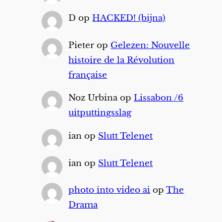
D
op
HACKED! (bijna)
Pieter
op
Gelezen: Nouvelle
histoire de la Révolution
française
Noz Urbina
op
Lissabon /6
uitputtingsslag
ian
op
Slutt Telenet
ian
op
Slutt Telenet
photo into video ai
op
The
Drama