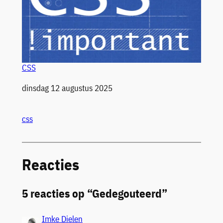
CSS
Datum
dinsdag 12 augustus 2025
css
Reacties
5 reacties op “Gedegouteerd”
Imke Dielen