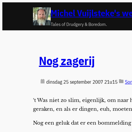
Ga
Michel Vuijlsteke's w
naar
de
Tales of Drudgery & Boredom.
inhoud
Nog zagerij
dinsdag 25 september 2007 21u15
Son
‘t Was niet zo slim, eigenlijk, om naa
geraken, en als er dingen, euh, moeten
Nog een geluk dat er een bommelding w