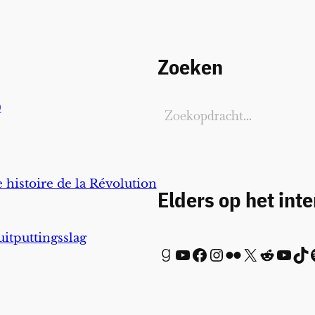
Zoeken
)
 histoire de la Révolution
Elders op het int
uitputtingsslag
Goodreads
YouTube
Facebook
Instagram
Flickr
X
Reddit
YouTube
TikTok
Spot