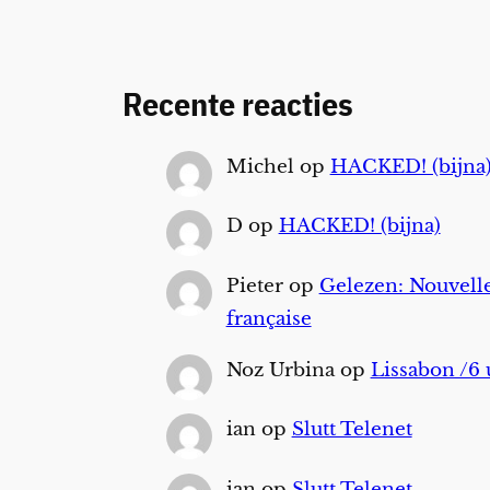
Recente reacties
Michel
op
HACKED! (bijna
D
op
HACKED! (bijna)
Pieter
op
Gelezen: Nouvelle
française
Noz Urbina
op
Lissabon /6 
ian
op
Slutt Telenet
ian
op
Slutt Telenet