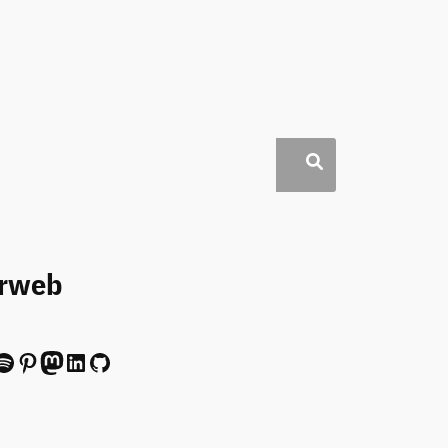
erweb
ify
Pinterest
Mastodon
LinkedIn
GitHub