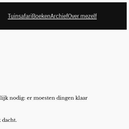
Tuinsafari
Boeken
Archief
Over mezelf
elijk nodig: er moesten dingen klaar
 dacht.