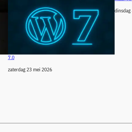
Datum
dinsdag
7.0
Datum
zaterdag 23 mei 2026