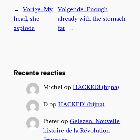
←
Vorige:
My
Volgende:
Enough
head, she
already with the stomach
asplode
fat
→
Recente reacties
Michel
op
HACKED! (bijna)
D
op
HACKED! (bijna)
Pieter
op
Gelezen: Nouvelle
histoire de la Révolution