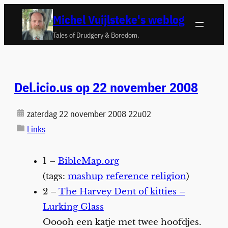
Ga
Michel Vuijlsteke's weblog
naar
Tales of Drudgery & Boredom.
de
inhoud
Del.icio.us op 22 november 2008
zaterdag 22 november 2008 22u02
Links
1 –
BibleMap.org
(tags:
mashup
reference
religion
)
2 –
The Harvey Dent of kitties –
Lurking Glass
Ooooh een katje met twee hoofdjes.