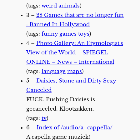
(tags:
weird
animals
)
3 –
28 Games that are no longer fun
: Banned In Hollywood
(tags:
funny
games
toys
)
4 –
Photo Gallery: An Etymologist's
View of the World – SPIEGEL
ONLINE – News – International
(tags:
language
maps
)
5 –
Daisies, Stone and Dirty Sexy
Canceled
FUCK. Pushing Daisies is
gecanceled. Klootzakken.
(tags:
tv
)
6 –
Index of /audio/a_cappella/
A capella game muziek!