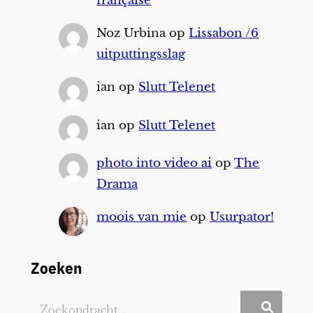
française
Noz Urbina
op
Lissabon /6
uitputtingsslag
ian
op
Slutt Telenet
ian
op
Slutt Telenet
photo into video ai
op
The
Drama
moois van mie
op
Usurpator!
Zoeken