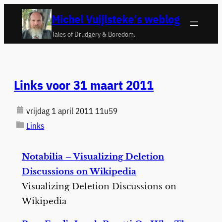
Ga
Michel Vuijlsteke's weblog
naar
Tales of Drudgery & Boredom.
de
inhoud
Links voor 31 maart 2011
vrijdag 1 april 2011 11u59
Links
Notabilia – Visualizing Deletion
Discussions on Wikipedia
Visualizing Deletion Discussions on
Wikipedia