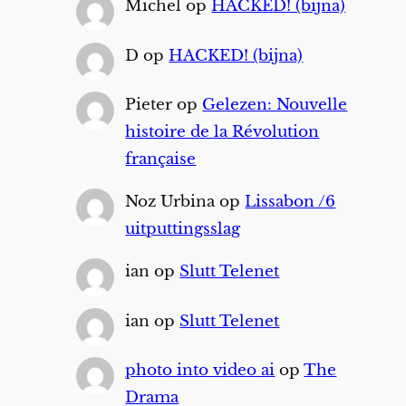
Michel
op
HACKED! (bijna)
D
op
HACKED! (bijna)
Pieter
op
Gelezen: Nouvelle
histoire de la Révolution
française
Noz Urbina
op
Lissabon /6
uitputtingsslag
ian
op
Slutt Telenet
ian
op
Slutt Telenet
photo into video ai
op
The
Drama