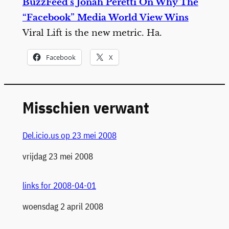
BuzzFeed’s Jonah Peretti On Why The
“Facebook” Media World View Wins
Viral Lift is the new metric. Ha.
Facebook
X
Misschien verwant
Del.icio.us op 23 mei 2008
Datum
vrijdag 23 mei 2008
links for 2008-04-01
Datum
woensdag 2 april 2008