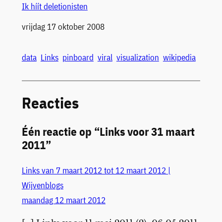
Ik híít deletionisten
Datum
vrijdag 17 oktober 2008
data
Links
pinboard
viral
visualization
wikipedia
Reacties
Één reactie op “Links voor 31 maart
2011”
Links van 7 maart 2012 tot 12 maart 2012 |
Wijvenblogs
maandag 12 maart 2012