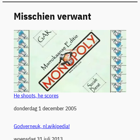
Misschien verwant
He shoots, he scores
Datum
donderdag 1 december 2005
Godverneuk, nl.wikipedia!
Datum
woensdag 31 juli 2013