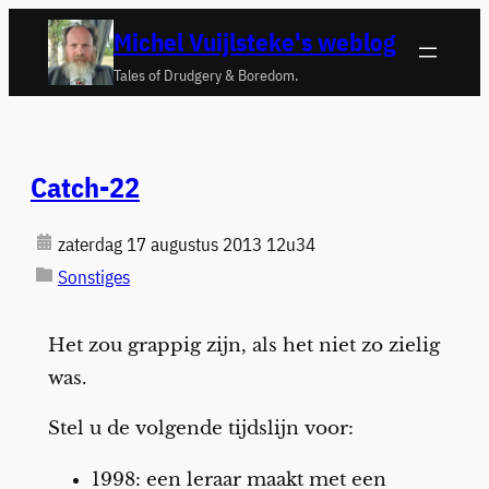
Ga
Michel Vuijlsteke's weblog
naar
Tales of Drudgery & Boredom.
de
inhoud
Catch-22
zaterdag 17 augustus 2013 12u34
Sonstiges
Het zou grappig zijn, als het niet zo zielig
was.
Stel u de volgende tijdslijn voor:
1998: een leraar maakt met een