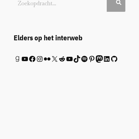
Elders op het interweb
Goodreads
YouTube
Facebook
Instagram
Flickr
X
Reddit
YouTube
TikTok
Spotify
Pinterest
Mastodon
LinkedIn
GitHub