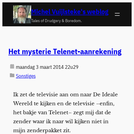
Ga
Michel Vuijlsteke's weblog
naar
Tales of Drudgery & Boredom.
de
inhoud
Het mysterie Telenet-aanrekening
maandag 3 maart 2014 22u29
Sonstiges
Ik zet de televisie aan om naar De Ideale
Wereld te kijken en de televisie –enfin,
het bakje van Telenet– zegt mij dat de
zender waar ik naar wil kijken niet in
mijn zenderpakket zit.