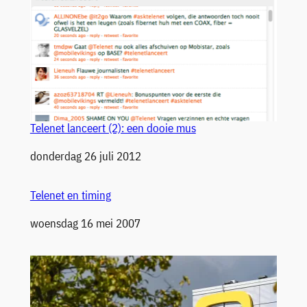
Telenet lanceert (2): een dooie mus
Datum
donderdag 26 juli 2012
Telenet en timing
Datum
woensdag 16 mei 2007