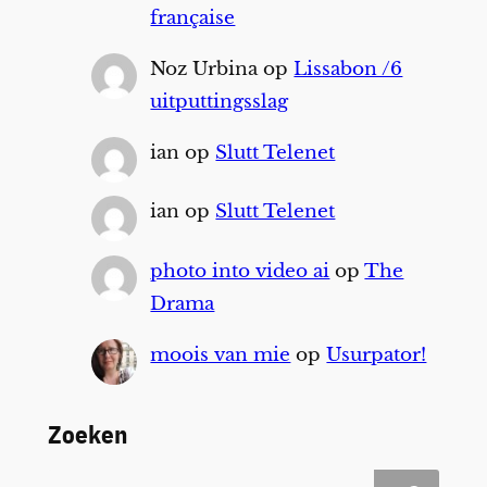
française
Noz Urbina
op
Lissabon /6
uitputtingsslag
ian
op
Slutt Telenet
ian
op
Slutt Telenet
photo into video ai
op
The
Drama
moois van mie
op
Usurpator!
Zoeken