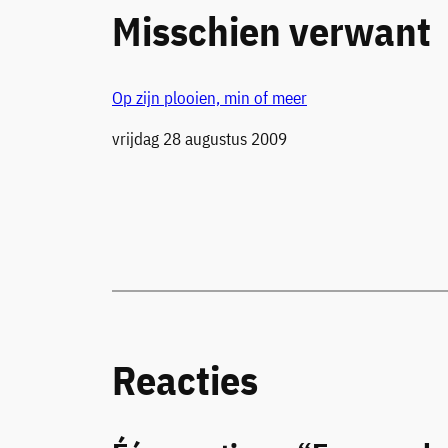
Misschien verwant
Op zijn plooien, min of meer
Datum
vrijdag 28 augustus 2009
Reacties