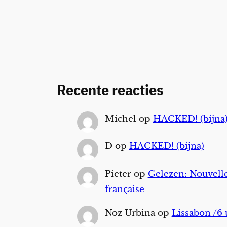
Recente reacties
Michel
op
HACKED! (bijna
D
op
HACKED! (bijna)
Pieter
op
Gelezen: Nouvelle
française
Noz Urbina
op
Lissabon /6 