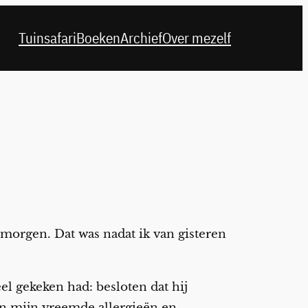
Tuinsafari
Boeken
Archief
Over mezelf
morgen. Dat was nadat ik van gisteren
el gekeken had: besloten dat hij
van mijn vreemde allergieën en