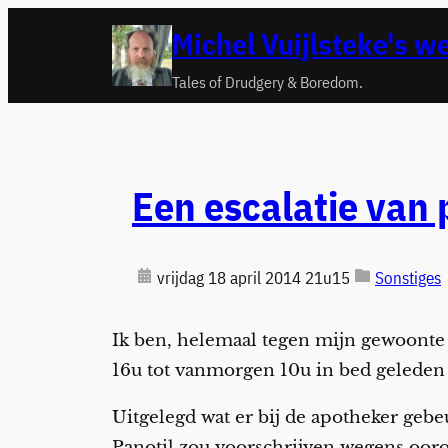
Ga
Michel Vuijlsteke's w
naar
de
Tales of Drudgery & Boredom.
inhoud
Een escalatie van p
vrijdag 18 april 2014 21u15
Sonstiges
Ik ben, helemaal tegen mijn gewoonte 
16u tot vanmorgen 10u in bed geleden h
Uitgelegd wat er bij de apotheker gebe
Panotil zou voorschrijven wegens ooron