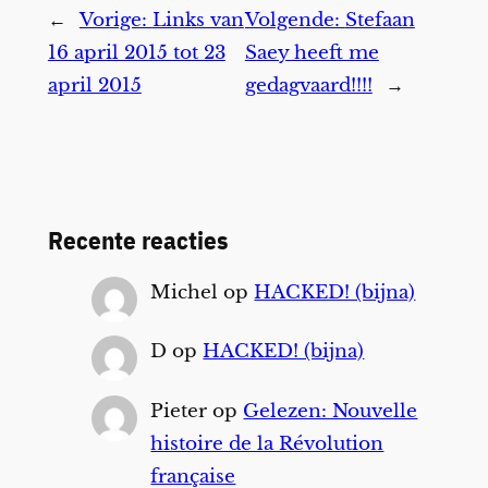
←
Vorige:
Links van
Volgende:
Stefaan
16 april 2015 tot 23
Saey heeft me
april 2015
gedagvaard!!!!
→
Recente reacties
Michel
op
HACKED! (bijna)
D
op
HACKED! (bijna)
Pieter
op
Gelezen: Nouvelle
histoire de la Révolution
française