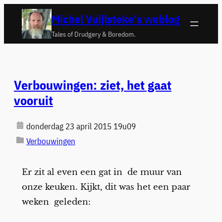
Ga
Michel Vuijlsteke's weblog
naar
Tales of Drudgery & Boredom.
de
inhoud
Verbouwingen: ziet, het gaat
vooruit
donderdag 23 april 2015 19u09
Verbouwingen
Er zit al even een gat in de muur van
onze keuken. Kijkt, dit was het een paar
weken geleden: