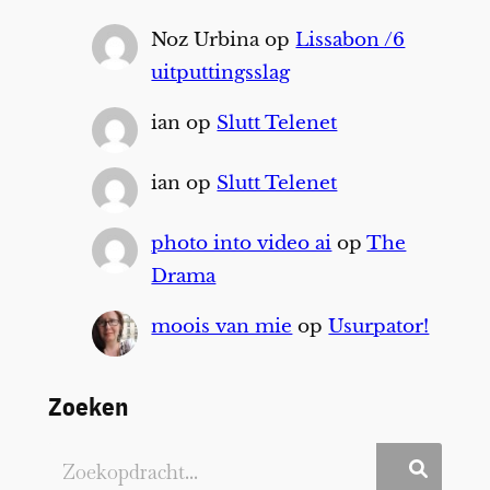
Noz Urbina
op
Lissabon /6
uitputtingsslag
ian
op
Slutt Telenet
ian
op
Slutt Telenet
photo into video ai
op
The
Drama
moois van mie
op
Usurpator!
Zoeken