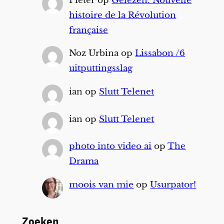
Pieter
op
Gelezen: Nouvelle
histoire de la Révolution
française
Noz Urbina
op
Lissabon /6
uitputtingsslag
ian
op
Slutt Telenet
ian
op
Slutt Telenet
photo into video ai
op
The
Drama
moois van mie
op
Usurpator!
Zoeken