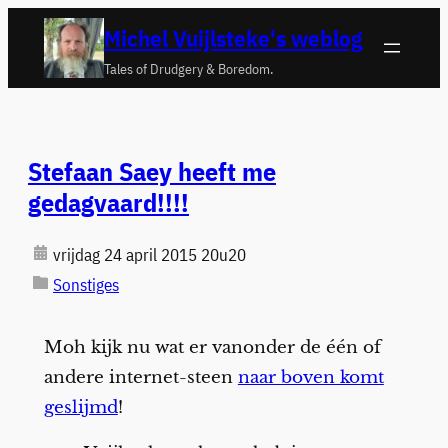
Ga
Michel Vuijlsteke's weblog
naar
Tales of Drudgery & Boredom.
de
inhoud
Stefaan Saey heeft me
gedagvaard!!!!
vrijdag 24 april 2015 20u20
Sonstiges
Moh kijk nu wat er vanonder de één of
andere internet-steen
naar boven komt
geslijmd
!