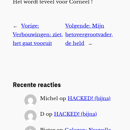
Het wordt teveel voor Corneel !
←
Vorige:
Volgende:
Mijn
Verbouwingen: ziet,
betovergrootvader,
het gaat vooruit
de held
→
Recente reacties
Michel
op
HACKED! (bijna)
D
op
HACKED! (bijna)