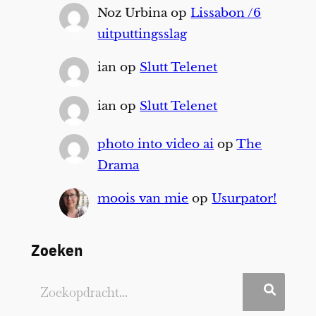
Noz Urbina
op
Lissabon /6
uitputtingsslag
ian
op
Slutt Telenet
ian
op
Slutt Telenet
photo into video ai
op
The
Drama
moois van mie
op
Usurpator!
Zoeken