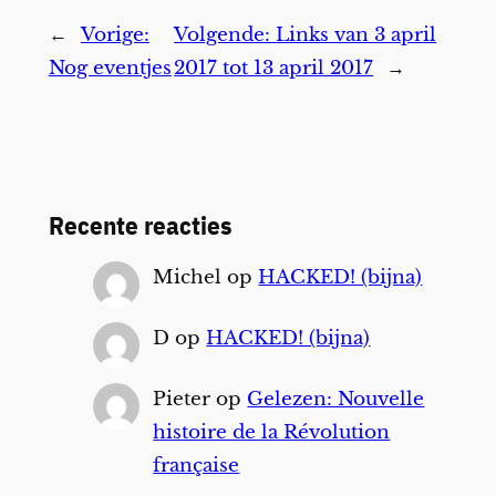
←
Vorige:
Volgende:
Links van 3 april
Nog eventjes
2017 tot 13 april 2017
→
Recente reacties
Michel
op
HACKED! (bijna)
D
op
HACKED! (bijna)
Pieter
op
Gelezen: Nouvelle
histoire de la Révolution
française