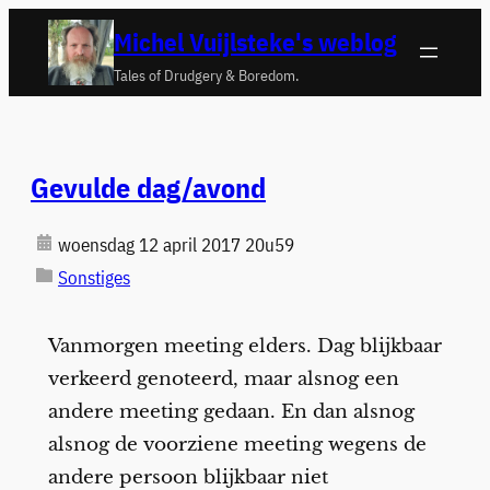
Ga
Michel Vuijlsteke's weblog
naar
Tales of Drudgery & Boredom.
de
inhoud
Gevulde dag/avond
woensdag 12 april 2017 20u59
Sonstiges
Vanmorgen meeting elders. Dag blijkbaar
verkeerd genoteerd, maar alsnog een
andere meeting gedaan. En dan alsnog
alsnog de voorziene meeting wegens de
andere persoon blijkbaar niet