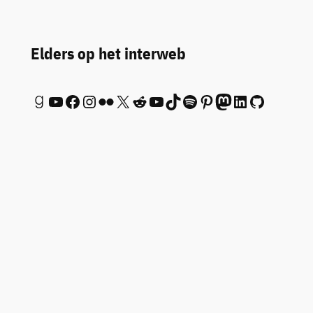
Elders op het interweb
Goodreads
YouTube
Facebook
Instagram
Flickr
X
Reddit
YouTube
TikTok
Spotify
Pinterest
Mastodon
LinkedIn
GitHub