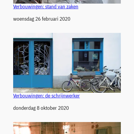
Verbouwingen: stand van zaken
Datum
woensdag 26 februari 2020
Verbouwingen: de schrijnwerker
Datum
donderdag 8 oktober 2020