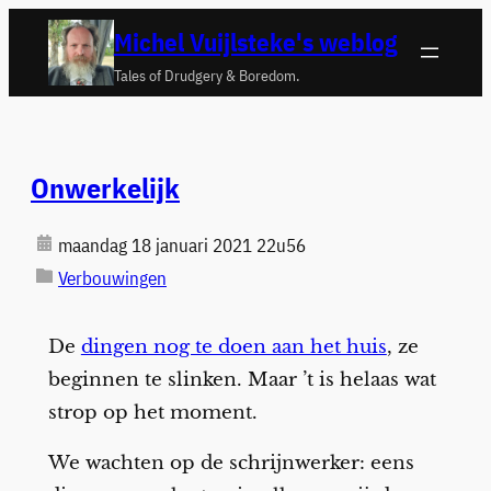
Ga
Michel Vuijlsteke's weblog
naar
Tales of Drudgery & Boredom.
de
inhoud
Onwerkelijk
maandag 18 januari 2021 22u56
Verbouwingen
De
dingen nog te doen aan het huis
, ze
beginnen te slinken. Maar ’t is helaas wat
strop op het moment.
We wachten op de schrijnwerker: eens