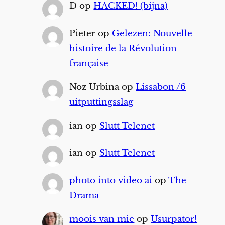
D
op
HACKED! (bijna)
Pieter
op
Gelezen: Nouvelle
histoire de la Révolution
française
Noz Urbina
op
Lissabon /6
uitputtingsslag
ian
op
Slutt Telenet
ian
op
Slutt Telenet
photo into video ai
op
The
Drama
moois van mie
op
Usurpator!