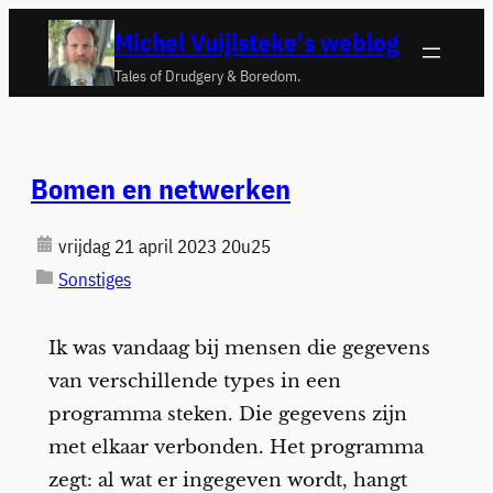
Ga
Michel Vuijlsteke's weblog
naar
Tales of Drudgery & Boredom.
de
inhoud
Bomen en netwerken
vrijdag 21 april 2023 20u25
Sonstiges
Ik was vandaag bij mensen die gegevens
van verschillende types in een
programma steken. Die gegevens zijn
met elkaar verbonden. Het programma
zegt: al wat er ingegeven wordt, hangt