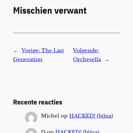
Misschien verwant
←
Vorige:
The Last
Volgende:
Generation
Orchesella
→
Recente reacties
Michel
op
HACKED! (bijna)
D
op
HACKED! (bijna)