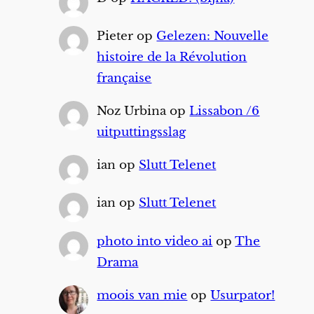
Pieter
op
Gelezen: Nouvelle
histoire de la Révolution
française
Noz Urbina
op
Lissabon /6
uitputtingsslag
ian
op
Slutt Telenet
ian
op
Slutt Telenet
photo into video ai
op
The
Drama
moois van mie
op
Usurpator!