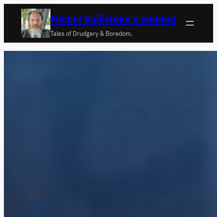
Ga
Michel Vuijlsteke's weblog
naar
Tales of Drudgery & Boredom.
de
inhoud