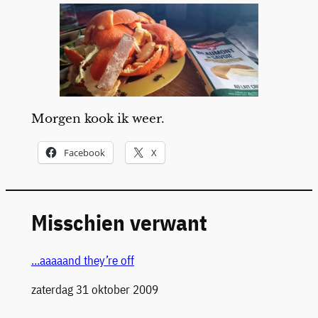
Morgen kook ik weer.
Facebook
X
Misschien verwant
…aaaaand they’re off
Datum
zaterdag 31 oktober 2009