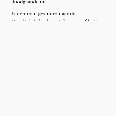
doodgaande uit.
Ik een mail gestuurd naar de
Geveltuinbrigade met de vraag of het kan
dat die wisteria gewoon nooit ‘gepakt’
heeft. Antwoord: heeft echt wel veel
water nodig, en het was zeer droog,
wacht nog een week of twee en als het
dan nog niet goed is, komen we een
nieuwe zetten.
Ik was
daar
al verbaasd over.
Maar dan kwam ik gisterenavond, vijf
dagen later, mijn deur uit, en kijk nu: