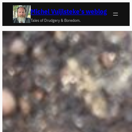
Ga
Michel Vuijlsteke's weblog
naar
Tales of Drudgery & Boredom.
de
inhoud