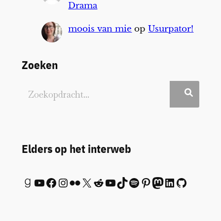
Drama
moois van mie
op
Usurpator!
Zoeken
Elders op het interweb
Goodreads
YouTube
Facebook
Instagram
Flickr
X
Reddit
YouTube
TikTok
Spotify
Pinterest
Mastodon
LinkedIn
GitHub