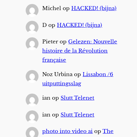
Michel
op
HACKED! (bijna)
D
op
HACKED! (bijna)
Pieter
op
Gelezen: Nouvelle
histoire de la Révolution
française
Noz Urbina
op
Lissabon /6
uitputtingsslag
ian
op
Slutt Telenet
ian
op
Slutt Telenet
photo into video ai
op
The