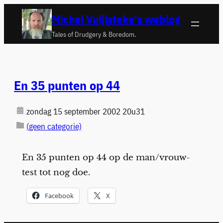
Ga
Michel Vuijlsteke's weblog
naar
Tales of Drudgery & Boredom.
de
inhoud
En 35 punten op 44
zondag 15 september 2002 20u31
(geen categorie)
En 35 punten op 44 op de man/vrouw-
test tot nog doe.
Facebook
X