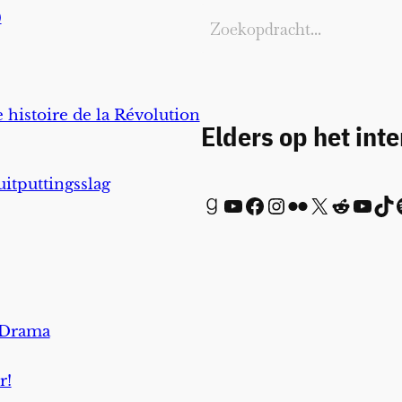
)
 histoire de la Révolution
Elders op het int
uitputtingsslag
Goodreads
YouTube
Facebook
Instagram
Flickr
X
Reddit
YouTube
TikTok
Spot
 Drama
r!