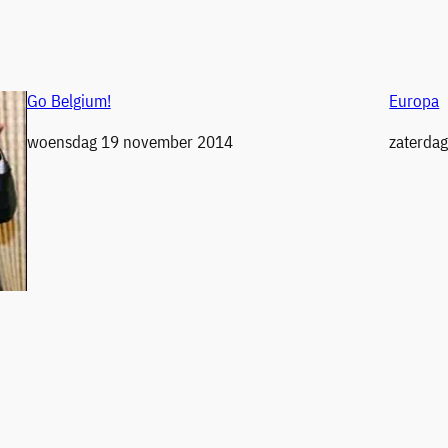
Go Belgium!
Europa
Datum
woensdag 19 november 2014
Datum
zaterdag