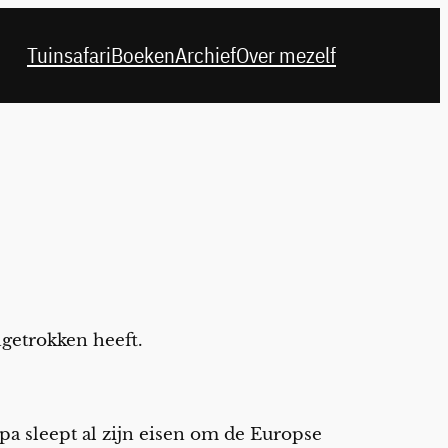
Tuinsafari
Boeken
Archief
Over mezelf
ngetrokken heeft.
ropa sleept al zijn eisen om de Europse