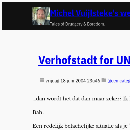
Ga
Michel Vuijlsteke's w
naar
de
Tales of Drudgery & Boredom.
inhoud
Verhofstadt for U
vrijdag 18 juni 2004 23u46
(geen categ
…dan wordt het dat dan maar zeker? Ik 
Bah.
Een redelijk belachelijke situatie als 