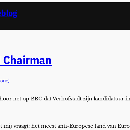
eblog
N Chairman
orie)
hoor net op BBC dat Verhofstadt zijn kandidatuur i
je ’t mij vraagt: het meest anti-Europese land van Eu