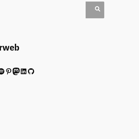
erweb
ify
Pinterest
Mastodon
LinkedIn
GitHub