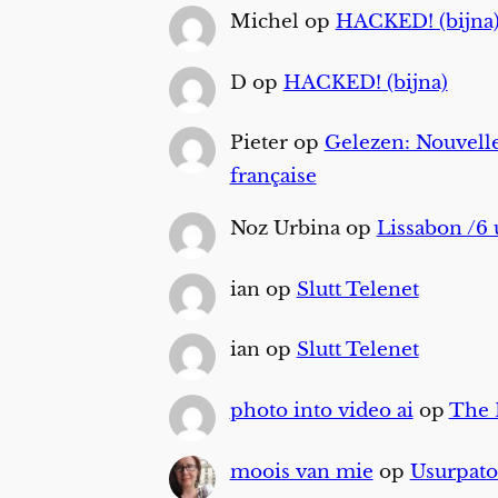
Michel
op
HACKED! (bijna
D
op
HACKED! (bijna)
Pieter
op
Gelezen: Nouvelle
française
Noz Urbina
op
Lissabon /6 
ian
op
Slutt Telenet
ian
op
Slutt Telenet
photo into video ai
op
The
moois van mie
op
Usurpato