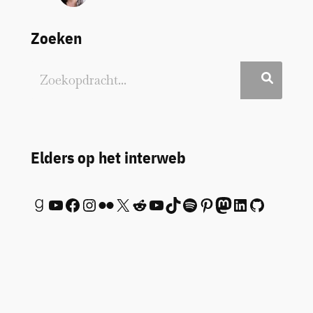
Zoeken
Elders op het interweb
Goodreads
YouTube
Facebook
Instagram
Flickr
X
Reddit
YouTube
TikTok
Spotify
Pinterest
Mastodon
LinkedIn
GitHub