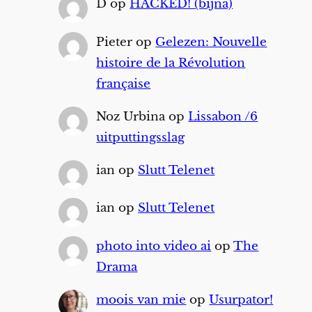
D
op
HACKED! (bijna)
Pieter
op
Gelezen: Nouvelle
histoire de la Révolution
française
Noz Urbina
op
Lissabon /6
uitputtingsslag
ian
op
Slutt Telenet
ian
op
Slutt Telenet
photo into video ai
op
The
Drama
moois van mie
op
Usurpator!