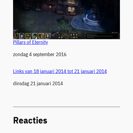
Pillars of Eternity
Datum
zondag 4 september 2016
Links van 18 januari 2014 tot 21 januari 2014
Datum
dinsdag 21 januari 2014
Reacties