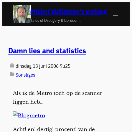
Ga
Michel Vuijlsteke's weblog
naar
Tales of Drudgery & Boredom.
de
inhoud
Damn lies and statistics
dinsdag 13 juni 2006 9u25
Sonstiges
Als ik de Metro toch op de scanner
liggen heb…
Acht! en! dertig! procent! van de