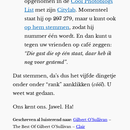
opgenomen in de
Cool Photoblogs
List
met zijn
Citylab
. Momenteel
staat hij op
297
279, maar u kunt ook
op hem stemmen
, zodat hij
nummer één wordt. En dan kunt u
tegen uw vrienden op café zeggen:
“Die gast die op één staat, daar heb ik
nog voor gestemd”
.
Dat stemmen, da’s dus het vijfde dingetje
onder onder “rank” aanklikken (
cööl
). U
weet wat gedaan.
Ons kent ons. Jawel. Ha!
Geschreven al luisterend naar:
Gilbert O’Sullivan
–
The Best Of Gilbert O’Sullivan –
Clair