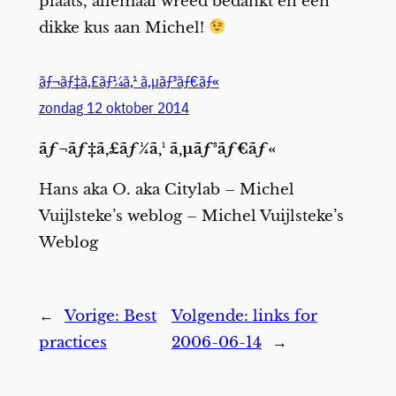
plaats, allemaal wreed bedankt en een
dikke kus aan Michel!
ãƒ¬ãƒ‡ã‚£ãƒ¼ã‚¹ ã‚µãƒ³ãƒ€ãƒ«
zondag 12 oktober 2014
ãƒ¬ãƒ‡ã‚£ãƒ¼ã‚¹ ã‚µãƒ³ãƒ€ãƒ«
Hans aka O. aka Citylab – Michel
Vuijlsteke’s weblog – Michel Vuijlsteke’s
Weblog
←
Vorige:
Best
Volgende:
links for
practices
2006-06-14
→