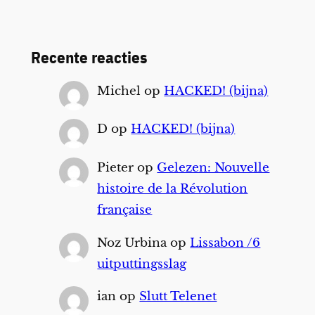
Recente reacties
Michel
op
HACKED! (bijna)
D
op
HACKED! (bijna)
Pieter
op
Gelezen: Nouvelle
histoire de la Révolution
française
Noz Urbina
op
Lissabon /6
uitputtingsslag
ian
op
Slutt Telenet