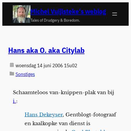
Ga
Michel Vuijlsteke's weblog
naar
Tales of Drudgery & Boredom.
de
inhoud
Hans aka O. aka Citylab
woensdag 14 juni 2006 15u02
Sonstiges
Schaamteloos van-knippen-plak van bij
i.
:
Hans Dekeyser
, Gentblogt-fotograaf
en kaalkopke van dienst is