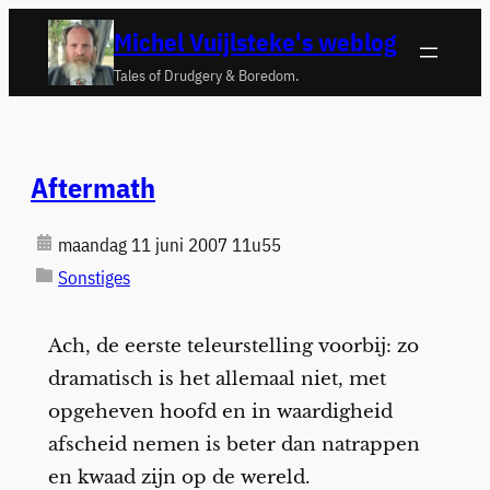
Ga
Michel Vuijlsteke's weblog
naar
Tales of Drudgery & Boredom.
de
inhoud
Aftermath
maandag 11 juni 2007 11u55
Sonstiges
Ach, de eerste teleurstelling voorbij: zo
dramatisch is het allemaal niet, met
opgeheven hoofd en in waardigheid
afscheid nemen is beter dan natrappen
en kwaad zijn op de wereld.