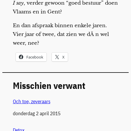
I say
, verder gewoon “goed bestuur” doen
Vlaams en in Gent?
En dan afspraak binnen enkele jaren.
Vier jaar of twee, dat zien we dÃ n wel
weer, nee?
Facebook
X
Misschien verwant
Och toe, zeveraars
Datum
donderdag 2 april 2015
Detox