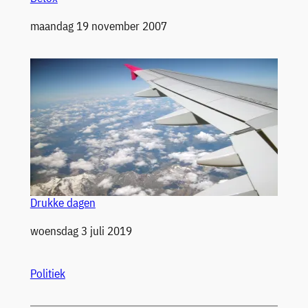
Datum
maandag 19 november 2007
Drukke dagen
Datum
woensdag 3 juli 2019
Politiek