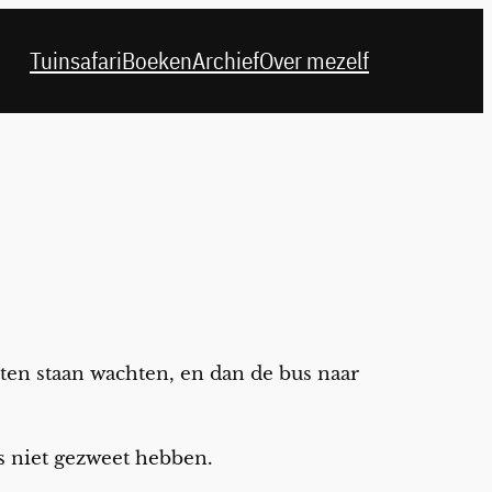
Tuinsafari
Boeken
Archief
Over mezelf
en staan wachten, en dan de bus naar
fs niet gezweet hebben.