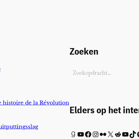
Zoeken
)
 histoire de la Révolution
Elders op het int
uitputtingsslag
Goodreads
YouTube
Facebook
Instagram
Flickr
X
Reddit
YouTube
TikTok
Spot