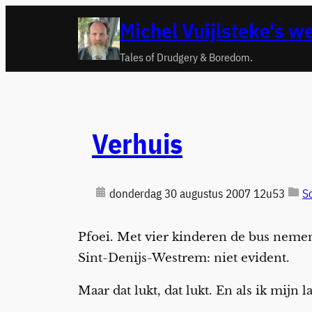
Ga
Michel Vuijlsteke's w
naar
de
Tales of Drudgery & Boredom.
inhoud
Verhuis
donderdag 30 augustus 2007 12u53
S
Pfoei. Met vier kinderen de bus neme
Sint-Denijs-Westrem: niet evident.
Maar dat lukt, dat lukt. En als ik mijn