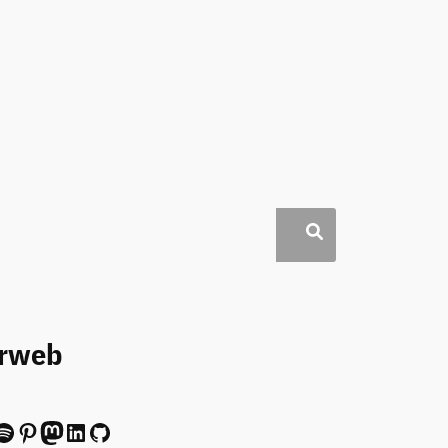
erweb
ify
Pinterest
Mastodon
LinkedIn
GitHub