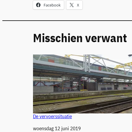
Facebook
X
Misschien verwant
De vervoerssituatie
Datum
woensdag 12 juni 2019