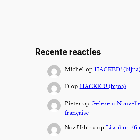
Recente reacties
Michel
op
HACKED! (bijna
D
op
HACKED! (bijna)
Pieter
op
Gelezen: Nouvelle
française
Noz Urbina
op
Lissabon /6 