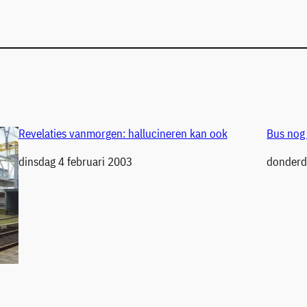
Revelaties vanmorgen: hallucineren kan ook
Bus nog
Datum
dinsdag 4 februari 2003
Datum
donderd