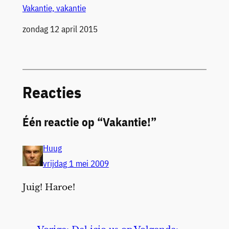
Vakantie, vakantie
Datum
zondag 12 april 2015
Reacties
Één reactie op “Vakantie!”
Huug
vrijdag 1 mei 2009
Juig! Haroe!