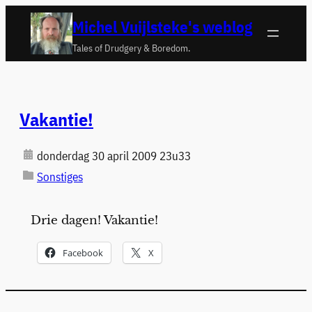
Ga
Michel Vuijlsteke's weblog
naar
Tales of Drudgery & Boredom.
de
inhoud
Vakantie!
donderdag 30 april 2009 23u33
Sonstiges
Drie dagen! Vakantie!
Facebook
X