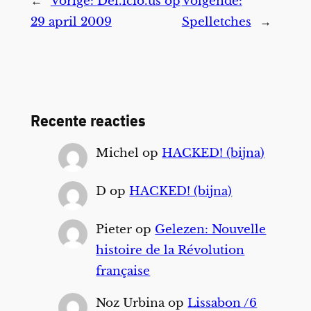
←
Vorige:
Del.icio.us op
Volgende:
29 april 2009
Spelletches
→
Recente reacties
Michel
op
HACKED! (bijna)
D
op
HACKED! (bijna)
Pieter
op
Gelezen: Nouvelle
histoire de la Révolution
française
Noz Urbina
op
Lissabon /6