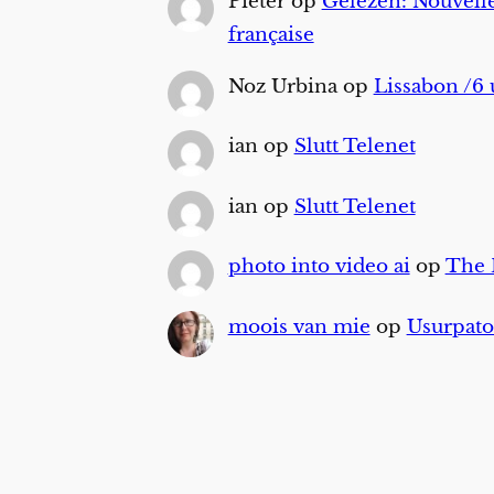
Pieter
op
Gelezen: Nouvelle
française
Noz Urbina
op
Lissabon /6 
ian
op
Slutt Telenet
ian
op
Slutt Telenet
photo into video ai
op
The
moois van mie
op
Usurpato