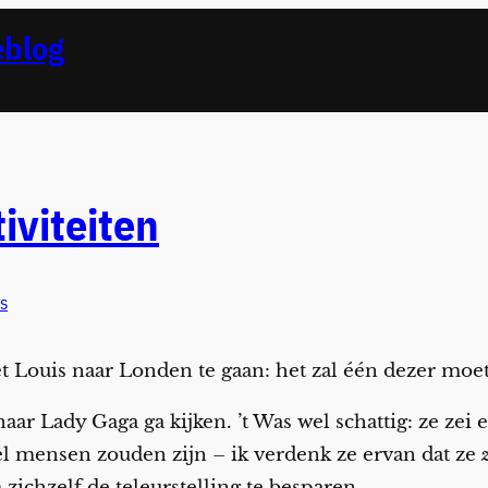
eblog
iviteiten
s
t Louis naar Londen te gaan: het zal één dezer moe
 naar Lady Gaga ga kijken. ’t Was wel schattig: ze zei 
el mensen zouden zijn – ik verdenk ze ervan dat ze
zichzelf de teleurstelling te besparen.