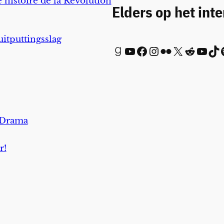
 histoire de la Révolution
Elders op het int
uitputtingsslag
Goodreads
YouTube
Facebook
Instagram
Flickr
X
Reddit
YouTube
TikTok
Spot
 Drama
r!