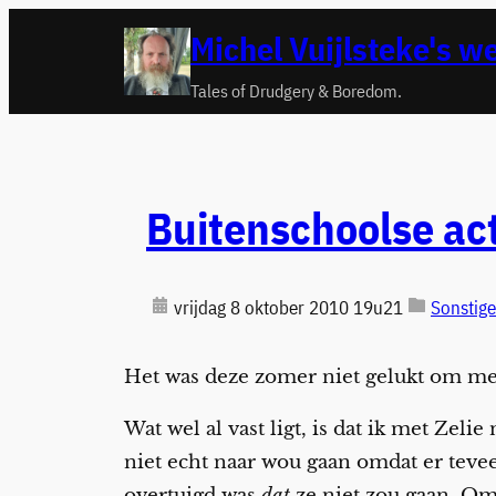
Ga
Michel Vuijlsteke's w
naar
de
Tales of Drudgery & Boredom.
inhoud
Buitenschoolse act
vrijdag 8 oktober 2010 19u21
Sonstige
Het was deze zomer niet gelukt om me
Wat wel al vast ligt, is dat ik met Zelie
niet echt naar wou gaan omdat er teve
overtuigd was
dat
ze niet zou gaan. Om 