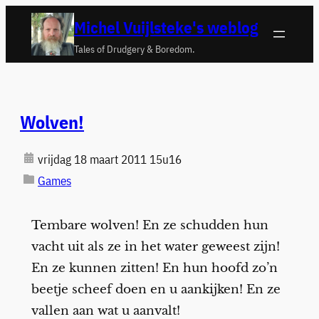
Ga
Michel Vuijlsteke's weblog
naar
Tales of Drudgery & Boredom.
de
inhoud
Wolven!
vrijdag 18 maart 2011 15u16
Games
Tembare wolven! En ze schudden hun
vacht uit als ze in het water geweest zijn!
En ze kunnen zitten! En hun hoofd zo’n
beetje scheef doen en u aankijken! En ze
vallen aan wat u aanvalt!