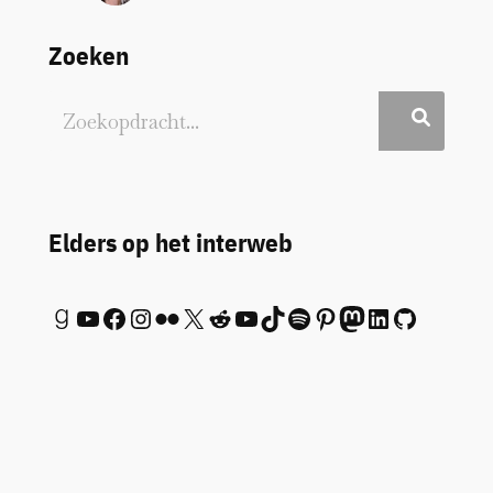
Zoeken
Elders op het interweb
Goodreads
YouTube
Facebook
Instagram
Flickr
X
Reddit
YouTube
TikTok
Spotify
Pinterest
Mastodon
LinkedIn
GitHub