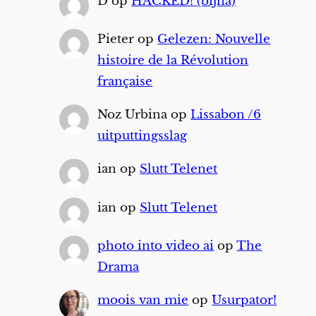
D
op
HACKED! (bijna)
Pieter
op
Gelezen: Nouvelle
histoire de la Révolution
française
Noz Urbina
op
Lissabon /6
uitputtingsslag
ian
op
Slutt Telenet
ian
op
Slutt Telenet
photo into video ai
op
The
Drama
moois van mie
op
Usurpator!