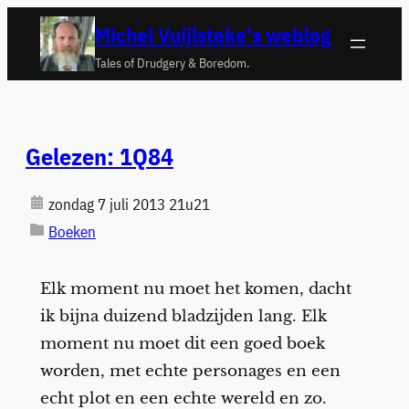
Ga
Michel Vuijlsteke's weblog
naar
Tales of Drudgery & Boredom.
de
inhoud
Gelezen: 1Q84
zondag 7 juli 2013 21u21
Boeken
Elk moment nu moet het komen, dacht
ik bijna duizend bladzijden lang. Elk
moment nu moet dit een goed boek
worden, met echte personages en een
echt plot en een echte wereld en zo.