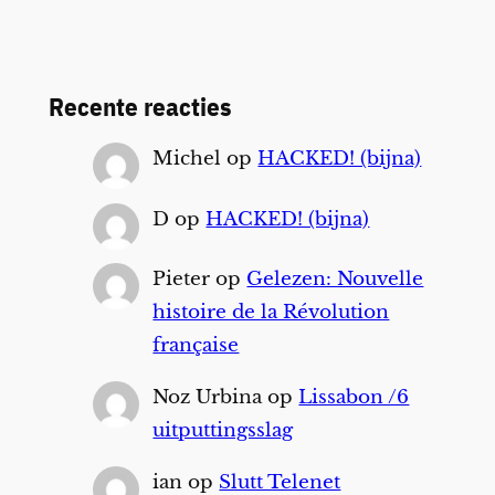
Recente reacties
Michel
op
HACKED! (bijna)
D
op
HACKED! (bijna)
Pieter
op
Gelezen: Nouvelle
histoire de la Révolution
française
Noz Urbina
op
Lissabon /6
uitputtingsslag
ian
op
Slutt Telenet