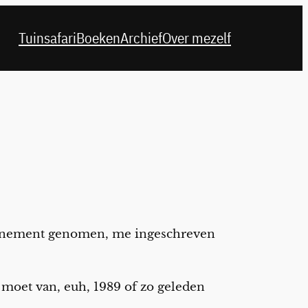
Tuinsafari
Boeken
Archief
Over mezelf
bonnement genomen, me ingeschreven
t moet van, euh, 1989 of zo geleden