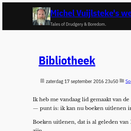
Ga
Michel Vuijlsteke's w
naar
de
Tales of Drudgery & Boredom.
inhoud
Bibliotheek
zaterdag 17 september 2016 23u50
So
Ik heb me vandaag lid gemaakt van de
— punt is: ik kan nu boeken uitlenen i
Boeken uitlenen, dat is al geleden van
zijn.