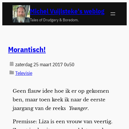
Ga
Michel Vuijlsteke's weblog
naar
Tales of Drudgery & Boredom.
de
inhoud
Morantisch!
zaterdag 25 maart 2017 0u50
Televisie
Geen flauw idee hoe ik er op gekomen
ben, maar toen keek ik naar de eerste
jaargang van de reeks
Younger
.
Premisse: Liza is een vrouw van veertig.