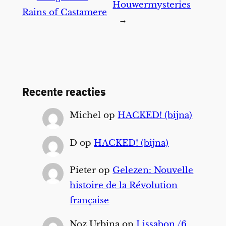
Houwermysteries
Rains of Castamere
→
Recente reacties
Michel
op
HACKED! (bijna)
D
op
HACKED! (bijna)
Pieter
op
Gelezen: Nouvelle
histoire de la Révolution
française
Noz Urbina
op
Lissabon /6