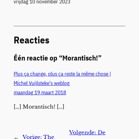
Datum
vrijdag 10 november 2023
Reacties
Één reactie op “Morantisch!”
Plus ça change, plus ça reste la même chose |
Michel Vuijlsteke's weblog
maandag 19 maart 2018
[…] Morantisch! […]
Volgende:
De
←
Vorige:
The