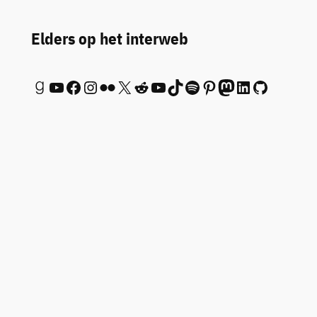
Elders op het interweb
Goodreads
YouTube
Facebook
Instagram
Flickr
X
Reddit
YouTube
TikTok
Spotify
Pinterest
Mastodon
LinkedIn
GitHub