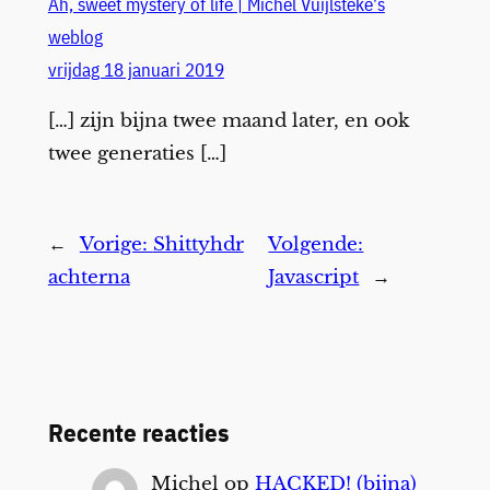
Ah, sweet mystery of life | Michel Vuijlsteke's
weblog
vrijdag 18 januari 2019
[…] zijn bijna twee maand later, en ook
twee generaties […]
←
Vorige:
Shittyhdr
Volgende:
achterna
Javascript
→
Recente reacties
Michel
op
HACKED! (bijna)