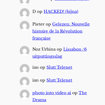
D
op
HACKED! (bijna)
Pieter
op
Gelezen: Nouvelle
histoire de la Révolution
française
Noz Urbina
op
Lissabon /6
uitputtingsslag
ian
op
Slutt Telenet
ian
op
Slutt Telenet
photo into video ai
op
The
Drama