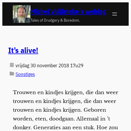
Ga
Michel Vuijlsteke's weblog
naar
Tales of Drudgery & Boredom.
de
inhoud
It’s alive!
vrijdag 30 november 2018 17u29
Sonstiges
Trouwen en kindjes krijgen, die dan weer
trouwen en kindjes krijgen, die dan weer
trouwen en kindjes krijgen. Geboren
worden, eten, doodgaan. Allemaal in ’t
donker. Generaties aan een stuk. Hoe zou