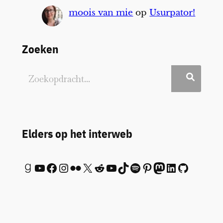
moois van mie
op
Usurpator!
Zoeken
Elders op het interweb
Goodreads
YouTube
Facebook
Instagram
Flickr
X
Reddit
YouTube
TikTok
Spotify
Pinterest
Mastodon
LinkedIn
GitHub