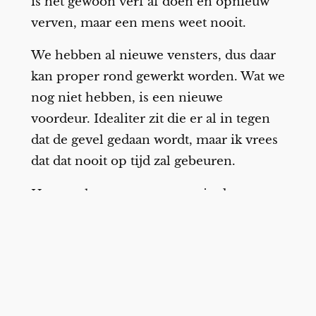
is het gewoon verf af doen en opnieuw
verven, maar een mens weet nooit.
We hebben al nieuwe vensters, dus daar
kan proper rond gewerkt worden. Wat we
nog niet hebben, is een nieuwe
voordeur. Idealiter zit die er al in tegen
dat de gevel gedaan wordt, maar ik vrees
dat dat nooit op tijd zal gebeuren.
Het gaat langzaamaan vooruit, de
verbouwingen. Tegen dat alle kinderen
uit het huis zullen zijn en wij
gepensioneerd, zou het wel eens gedaan
kunnen zijn.
Facebook
X