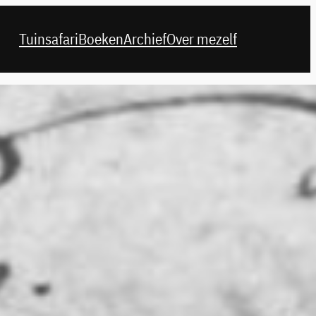
Tuinsafari
Boeken
Archief
Over mezelf