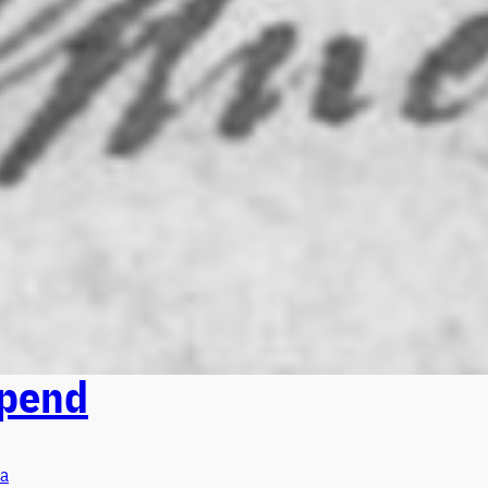
opend
a