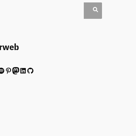
erweb
ify
Pinterest
Mastodon
LinkedIn
GitHub