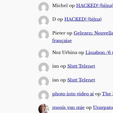
Michel
op
HACKED! (bijna
D
op
HACKED! (bijna)
Pieter
op
Gelezen: Nouvelle
française
Noz Urbina
op
Lissabon /6 
ian
op
Slutt Telenet
ian
op
Slutt Telenet
photo into video ai
op
The
moois van mie
op
Usurpato