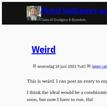
Ga
Michel Vuijlsteke's w
naar
de
Tales of Drudgery & Boredom.
inhoud
Weird
woensdag 18 juni 2003 7u43
(geen cat
This is weird. I can post an entry to 
I think the ideal would be a combinatio
soon, but now I have to run. Ha!