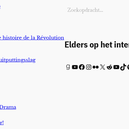
)
 histoire de la Révolution
Elders op het int
uitputtingsslag
Goodreads
YouTube
Facebook
Instagram
Flickr
X
Reddit
YouTube
TikTok
Spot
 Drama
r!