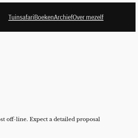
Tuinsafari
Boeken
Archief
Over mezelf
st off-line. Expect a detailed proposal