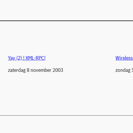
Yay (2) ! XML-RPC!
Wireles
Datum
zaterdag 8 november 2003
Datum
zondag 1