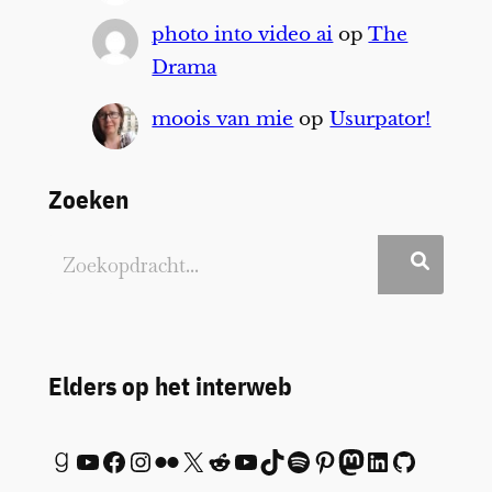
photo into video ai
op
The
Drama
moois van mie
op
Usurpator!
Zoeken
Elders op het interweb
Goodreads
YouTube
Facebook
Instagram
Flickr
X
Reddit
YouTube
TikTok
Spotify
Pinterest
Mastodon
LinkedIn
GitHub