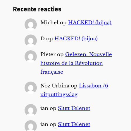
Recente reacties
Michel
op
HACKED! (bijna)
D
op
HACKED! (bijna)
Pieter
op
Gelezen: Nouvelle
histoire de la Révolution
française
Noz Urbina
op
Lissabon /6
uitputtingsslag
ian
op
Slutt Telenet
ian
op
Slutt Telenet