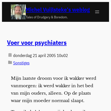
Ga
Michel Vuijlsteke's weblog
naar
Tales of Drudgery & Boredom.
de
inhoud
Voer voor psychiaters
donderdag 21 april 2005 10u02
Sonstiges
Mijn laatste droom voor ik wakker werd
vanmorgen: ik werd wakker in het bed
van mijn ouders, alleen. Op de plaats
waar mijn moeder normaal slaapt.