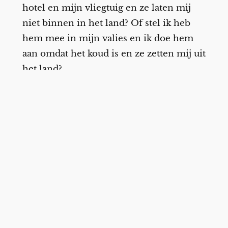
hotel en mijn vliegtuig en ze laten mij
niet binnen in het land? Of stel ik heb
hem mee in mijn valies en ik doe hem
aan omdat het koud is en ze zetten mij uit
het land?
Ik denk niet dat dat ondenkbeeldig is, en
wat een walgelijke wereld leven wij in?
Wie weet word ik wel het land de
toegang geweigerd of uitgezet omdat ik
meer dan veel mijn kwaadheid over de
situatie met de Palestijnen op het
internet zet?
Om die foto’s van hierboven? Om wat ik
Tiktok deel of op Instagram of Facebook