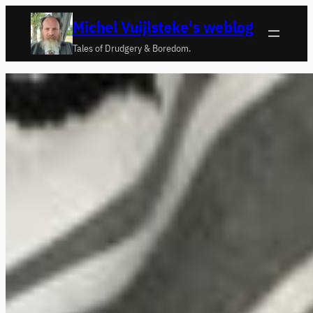
Ga
Michel Vuijlsteke's weblog
naar
Tales of Drudgery & Boredom.
de
inhoud