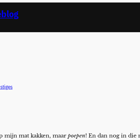
eblog
stiges
op mijn mat kakken, maar
poepen
! En dan nog in die