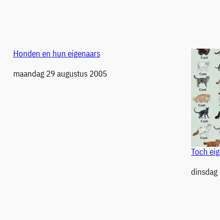
Honden en hun eigenaars
Datum
maandag 29 augustus 2005
Toch eige
Datum
dinsdag 