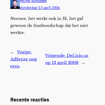
Michel Vuijlsteke
donderdag 13 april 2006
Neenee, het werkt ook in IE, het gaf
gewoon de foutboodschap dat het niet
werkte.
←
Vorige:
Volgende:
Del.icio.us
AdSense nog
op 13 april 2006
→
eens
Recente reacties