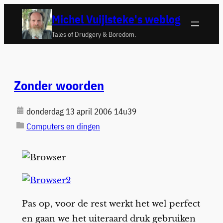
Ga
Michel Vuijlsteke's weblog
naar
Tales of Drudgery & Boredom.
de
inhoud
Zonder woorden
donderdag 13 april 2006 14u39
Computers en dingen
Pas op, voor de rest werkt het wel perfect
en gaan we het uiteraard druk gebruiken