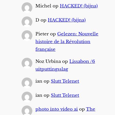
Michel
op
HACKED! (bijna)
D
op
HACKED! (bijna)
Pieter
op
Gelezen: Nouvelle
histoire de la Révolution
française
Noz Urbina
op
Lissabon /6
uitputtingsslag
ian
op
Slutt Telenet
ian
op
Slutt Telenet
photo into video ai
op
The