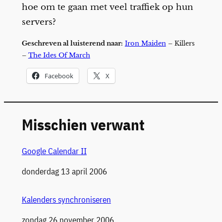
hoe om te gaan met veel traffiek op hun
servers?
Geschreven al luisterend naar:
Iron Maiden
– Killers
–
The Ides Of March
Facebook
X
Misschien verwant
Google Calendar II
Datum
donderdag 13 april 2006
Kalenders synchroniseren
Datum
zondag 26 november 2006