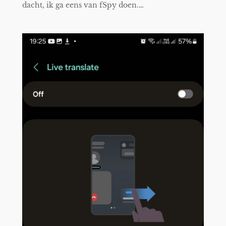
dacht, ik ga eens van fSpy doen.…