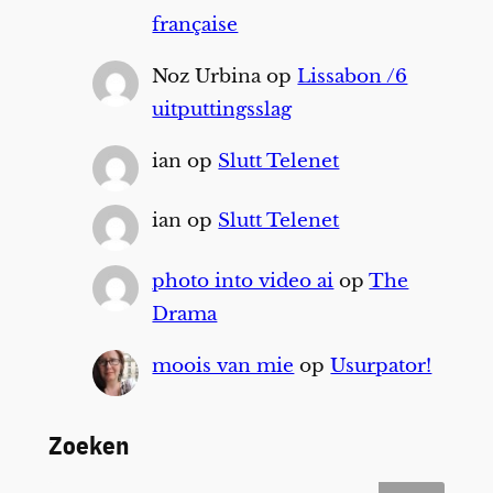
française
Noz Urbina
op
Lissabon /6
uitputtingsslag
ian
op
Slutt Telenet
ian
op
Slutt Telenet
photo into video ai
op
The
Drama
moois van mie
op
Usurpator!
Zoeken