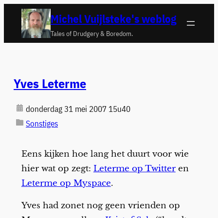
Ga
Michel Vuijlsteke's weblog
naar
Tales of Drudgery & Boredom.
de
inhoud
Yves Leterme
donderdag 31 mei 2007 15u40
Sonstiges
Eens kijken hoe lang het duurt voor wie
hier wat op zegt:
Leterme op Twitter
en
Leterme op Myspace
.
Yves had zonet nog geen vrienden op